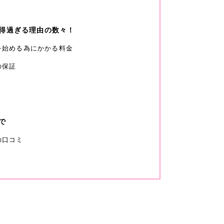
得過ぎる理由の数々！
）を始める為にかかる料金
の保証
で
の口コミ