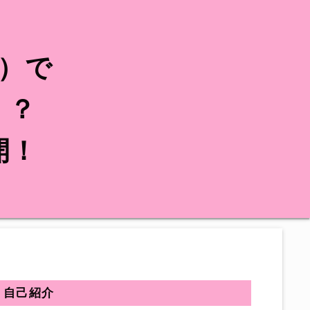
プ）で
！？
開！
自己紹介