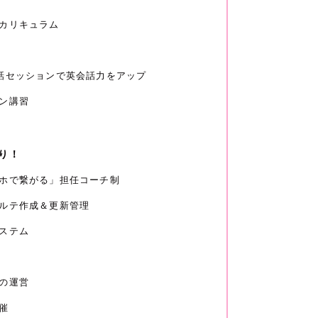
カリキュラム
話セッションで英会話力をアップ
ン講習
り！
ホで繋がる」担任コーチ制
ルテ作成＆更新管理
ステム
の運営
催