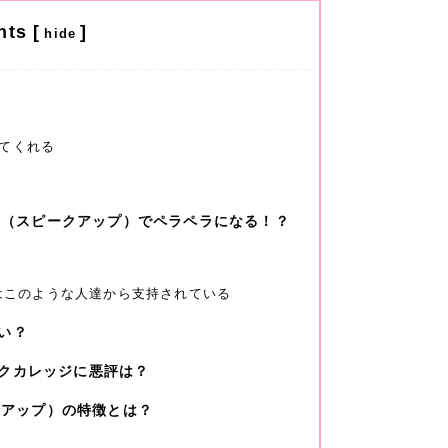
nts
[
]
hide
てくれる
UP（スピークアップ）でペラペラになる！？
）はこのような人達から支持されている
い？
クカレッジに悪評は？
ークアップ）の特徴とは？