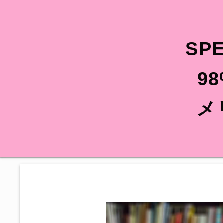
SP
9
メ