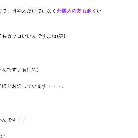
ので、日本人だけではなく
外国人の方も多く
い
もカッコいいんですよね(笑)
。
すよぉ( ;∀;)
客様とお話しています・・・。
い
んです！！
笑)